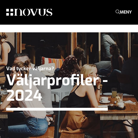
MENY
Vad tycker väljarna?
Väljarprofiler -
2024