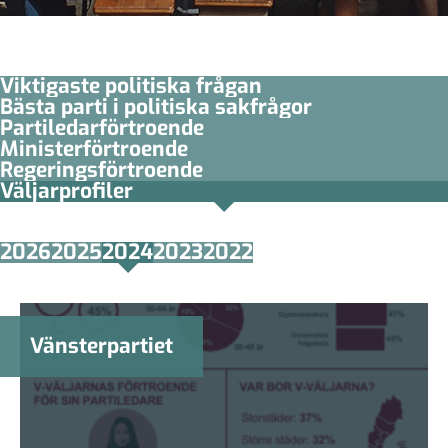
Viktigaste politiska frågan
Bästa parti i politiska sakfrågor
Partiledar­förtroende
Minister­­förtroende
Regerings­förtroende
Väljarprofiler
2026
2025
2024
2023
2022
Vänsterpartiet