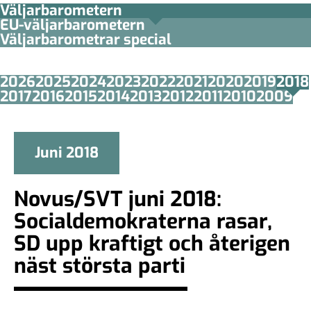
Väljarbarometern
EU-väljarbarometern
Väljarbarometrar special
2026
2025
2024
2023
2022
2021
2020
2019
2018
2017
2016
2015
2014
2013
2012
2011
2010
2009
Juni 2018
Novus/SVT juni 2018:
Socialdemokraterna rasar,
SD upp kraftigt och återigen
näst största parti