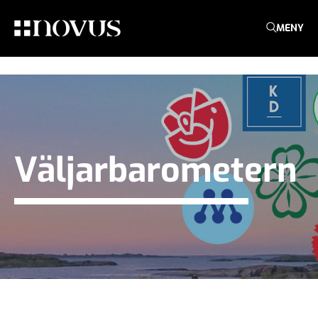
MENY
Väljarbarometern