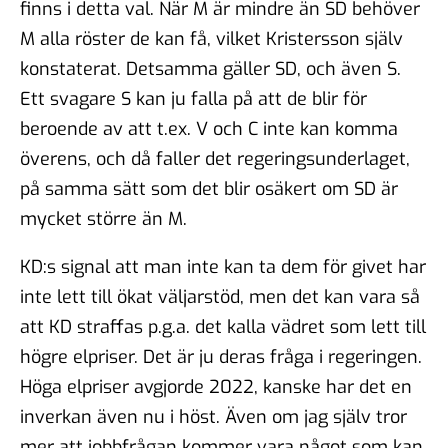
finns i detta val. När M är mindre än SD behöver
M alla röster de kan få, vilket Kristersson själv
konstaterat. Detsamma gäller SD, och även S.
Ett svagare S kan ju falla på att de blir för
beroende av att t.ex. V och C inte kan komma
överens, och då faller det regeringsunderlaget,
på samma sätt som det blir osäkert om SD är
mycket större än M.
KD:s signal att man inte kan ta dem för givet har
inte lett till ökat väljarstöd, men det kan vara så
att KD straffas p.g.a. det kalla vädret som lett till
högre elpriser. Det är ju deras fråga i regeringen.
Höga elpriser avgjorde 2022, kanske har det en
inverkan även nu i höst. Även om jag själv tror
mer att jobbfrågan kommer vara något som kan