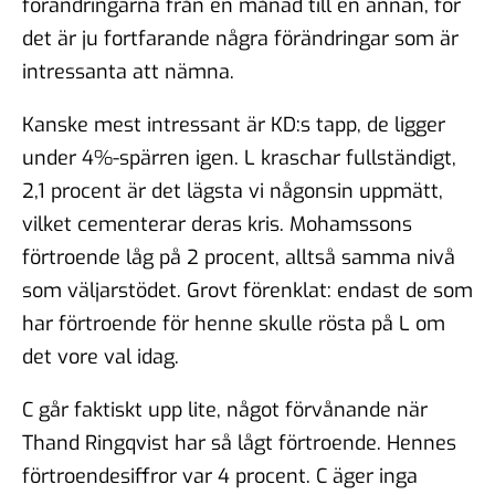
förändringarna från en månad till en annan, för
det är ju fortfarande några förändringar som är
intressanta att nämna.
Kanske mest intressant är KD:s tapp, de ligger
under 4%-spärren igen. L kraschar fullständigt,
2,1 procent är det lägsta vi någonsin uppmätt,
vilket cementerar deras kris. Mohamssons
förtroende låg på 2 procent, alltså samma nivå
som väljarstödet. Grovt förenklat: endast de som
har förtroende för henne skulle rösta på L om
det vore val idag.
C går faktiskt upp lite, något förvånande när
Thand Ringqvist har så lågt förtroende. Hennes
förtroendesiffror var 4 procent. C äger inga