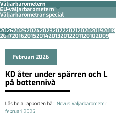
Väljarbarometern
EU-väljarbarometern
Väljarbarometrar special
2026
2025
2024
2023
2022
2021
2020
2019
2018
2017
2016
2015
2014
2013
2012
2011
2010
2009
Februari 2026
KD åter under spärren och L
på bottennivå
Läs hela rapporten här:
Novus Väljarbarometer
februari 2026