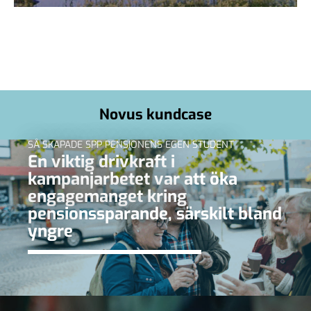
Novus kundcase
SÅ SKAPADE SPP PENSIONENS EGEN STUDENT
En viktig drivkraft i
kampanjarbetet var att öka
engagemanget kring
pensionssparande, särskilt bland
yngre