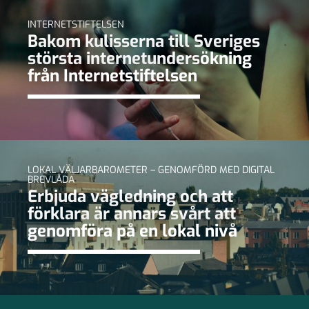
INTERNETSTIFTELSEN
Bakom kulisserna till Sveriges
största internetundersökning
från Internetstiftelsen
LOKAL VÄLJARBAROMETER – GENOMFÖRD MED DIGITAL
BREVLÅDA
Erbjuda vägledning och att
förklara är annars svårt att
genomföra på en lokal nivå