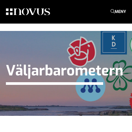
MENY
Väljarbarometern