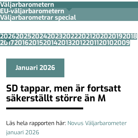
Väljarbarometern
EU-väljarbarometern
Väljarbarometrar special
2026
2025
2024
2023
2022
2021
2020
2019
2018
2017
2016
2015
2014
2013
2012
2011
2010
2009
Januari 2026
SD tappar, men är fortsatt
säkerställt större än M
Läs hela rapporten här:
Novus Väljarbarometer
januari 2026