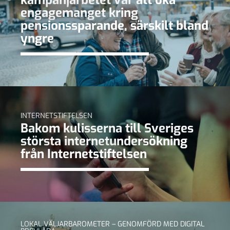
kampanjarbetet var att öka
engagemanget kring
pensionssparande, särskilt bland
yngre
INTERNETSTIFTELSEN
Bakom kulisserna till Sveriges
största internetundersökning
från Internetstiftelsen
LOKAL VÄLJARBAROMETER – GENOMFÖRD MED DIGITAL