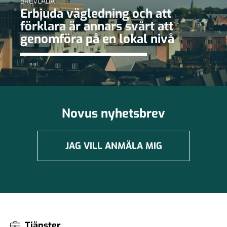
BREVLÅDA
Erbjuda vägledning och att
förklara är annars svårt att
genomföra på en lokal nivå
Novus nyhetsbrev
JAG VILL ANMÄLA MIG
Tjänster