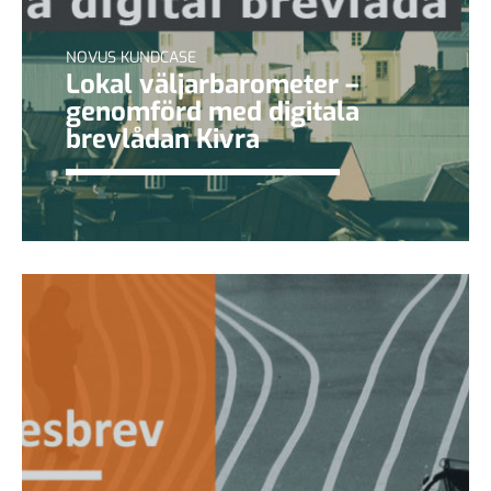
NOVUS KUNDCASE
Lokal väljarbarometer –
genomförd med digitala
brevlådan Kivra