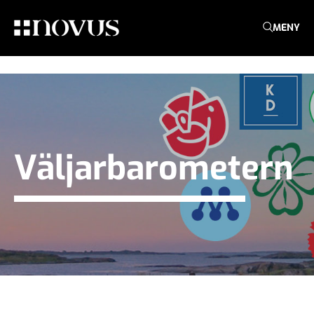
MENY
Väljarbarometern