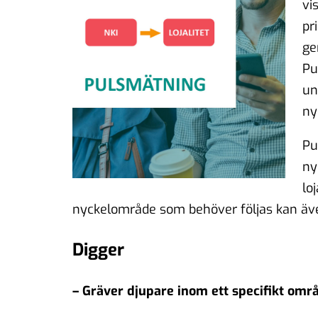
vi
pr
ge
Pu
un
ny
Pu
ny
lo
nyckelområde som behöver följas kan äve
Digger
– Gräver djupare inom ett specifikt omr