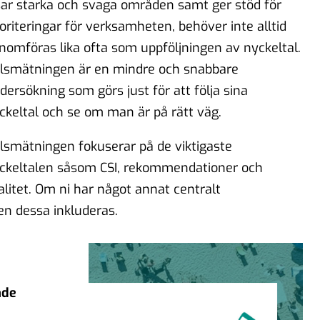
sar starka och svaga områden samt ger stöd för
ioriteringar för verksamheten, behöver inte alltid
nomföras lika ofta som uppföljningen av nyckeltal.
lsmätningen är en mindre och snabbare
dersökning som görs just för att följa sina
ckeltal och se om man är på rätt väg.
lsmätningen fokuserar på de viktigaste
ckeltalen såsom CSI, rekommendationer och
jalitet. Om ni har något annat centralt
n dessa inkluderas.
åde