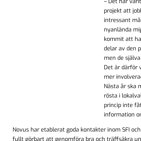
– Det har varit
projekt att jo
intressant må
nyanlända mi
kommit att h
delar av den p
men de själva 
Det är därför v
mer involvera
Nästa år ska
rösta i lokalv
princip inte f
information om
Novus har etablerat goda kontakter inom SFI och 
fullt görbart att genomföra bra och träffsäkra u