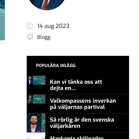
14 aug 2023
Blogg
POPULÄRA INLÄGG
Kan vi tänka oss att
dejta en
meningsmotståndare?
Valkompassens inverkan
på väljarnas partival
Så rörlig är den svenska
väljarkåren
Markanta skillnader