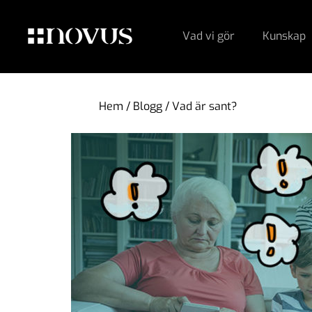
Vad vi gör
Kunskap
Hem
/
Blogg
/
Vad är sant?