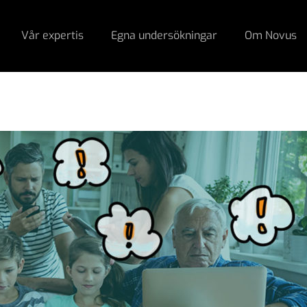
Vår expertis
Egna undersökningar
Om Novus