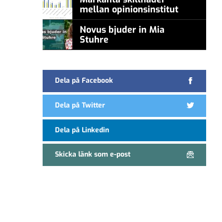
mellan opinionsinstitut
Novus bjuder in Mia
Stuhre
Dela på Facebook
Dela på Twitter
Dela på Linkedin
Skicka länk som e-post