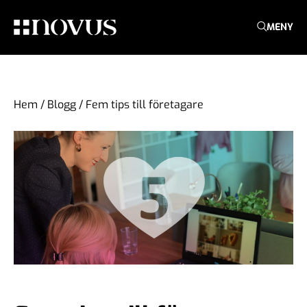
MENY
Hem
/
Blogg
/
Fem tips till företagare