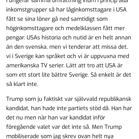
i ungefär samma omfattning inom i princip alla
inkomstgrupper så har låginkomsttagare i USA
fått se sina löner gå ned samtidigt som
höginkomsttagare och medelklassen fått mer
pengar. USAs historia och nutid är en helt annan
än den svenska, men vi tenderar att missa det,
vi i Sverige kan språket och vi är uppvuxna med
amerikanska TV serier. Lätt att tro att USA är
som ett stort lite bättre Sverige. Så enkelt är det
så klart inte.
Trump som ju faktiskt var självvald republikansk
kandidat, han hade inte partiets stöd då. Han har
det nu men när han var kandidat inför
föregående valet var det inte så. Men Trump
mobiliserade som jag skrev ovan helt nya