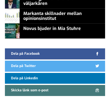
väljarkåren
Markanta skillnader mellan
opinionsinstitut
Novus bjuder in Mia Stuhre
Dela på Facebook
Dela på Twitter
Dela på Linkedin
Skicka länk som e-post