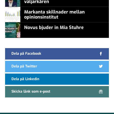
väljarkåren
Markanta skillnader mellan
opinionsinstitut
Novus bjuder in Mia Stuhre
Dela på Facebook
Dela på Twitter
Dela på Linkedin
Skicka länk som e-post