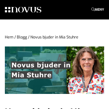
MENY
Hem
/
Blogg
/
Novus bjuder in Mia Stuhre