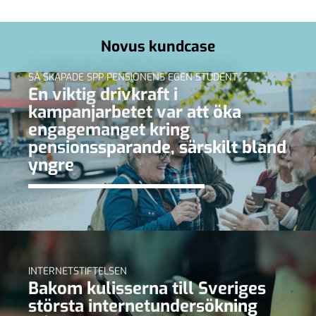
Novus kundcase
SÅ SKAPADE SPP PENSIONENS EGEN STUDENT
En viktig drivkraft i
kampanjarbetet var att öka
engagemanget kring
pensionssparande, särskilt bland
yngre
INTERNETSTIFTELSEN
Bakom kulisserna till Sveriges
största internetundersökning