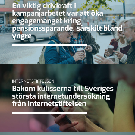
En viktig drivkraft i
kampanjarbetet var att öka
engagemanget kring
pensionssparande, särskilt bland
yngre
INTERNETSTIFTELSEN
Bakom kulisserna till Sveriges
största internetundersökning
från Internetstiftelsen