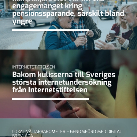
engagemanget kring
pensionssparande, särskilt bland
yngre
INTERNETSTIFTELSEN
Bakom kulisserna till Sveriges
största internetundersökning
från Internetstiftelsen
LOKAL VÄLJARBAROMETER – GENOMFÖRD MED DIGITAL
BREVLÅDA