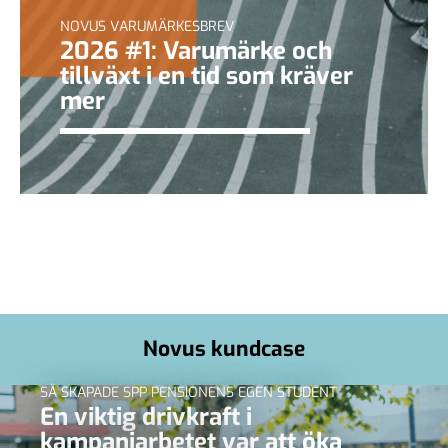
NOVUS VARUMÄRKESBREV
2026 #1: Varumärke och
tillväxt i en tid som kräver
mer
Novus kundcase
SÅ SKAPADE SPP PENSIONENS EGEN STUDENT
En viktig drivkraft i
kampanjarbetet var att öka