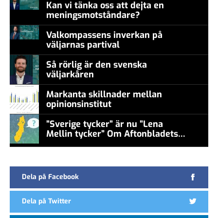
Kan vi tänka oss att dejta en
meningsmotståndare?
Valkompassens inverkan på
väljarnas partival
Så rörlig är den svenska
väljarkåren
Markanta skillnader mellan
opinionsinstitut
”Sverige tycker” är nu ”Lena
Mellin tycker” Om Aftonbladets
false
undersökningar
Dela på Facebook
Dela på Twitter