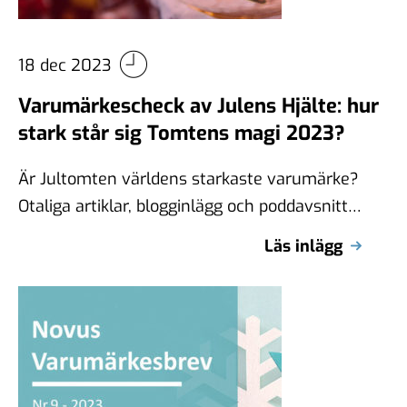
18 dec 2023
Varumärkescheck av Julens Hjälte: hur
stark står sig Tomtens magi 2023?
Är Jultomten världens starkaste varumärke?
Otaliga artiklar, blogginlägg och poddavsnitt
har genom åren föreslagit att så är fallet.
Läs inlägg
Det har …