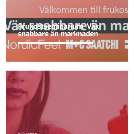
Frukostseminarium: Väx
snabbare än marknaden