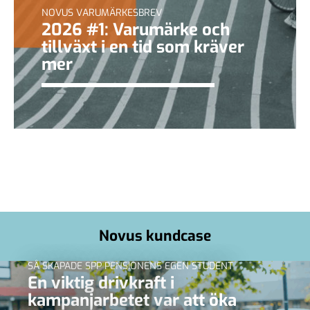
NOVUS VARUMÄRKESBREV
2026 #1: Varumärke och
tillväxt i en tid som kräver
mer
Novus kundcase
SÅ SKAPADE SPP PENSIONENS EGEN STUDENT
En viktig drivkraft i
kampanjarbetet var att öka