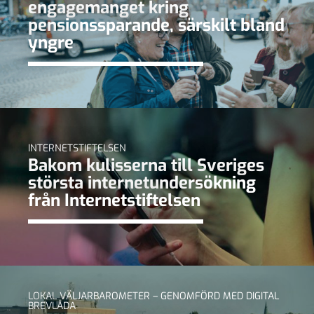
engagemanget kring
pensionssparande, särskilt bland
yngre
INTERNETSTIFTELSEN
Bakom kulisserna till Sveriges
största internetundersökning
från Internetstiftelsen
LOKAL VÄLJARBAROMETER – GENOMFÖRD MED DIGITAL
BREVLÅDA