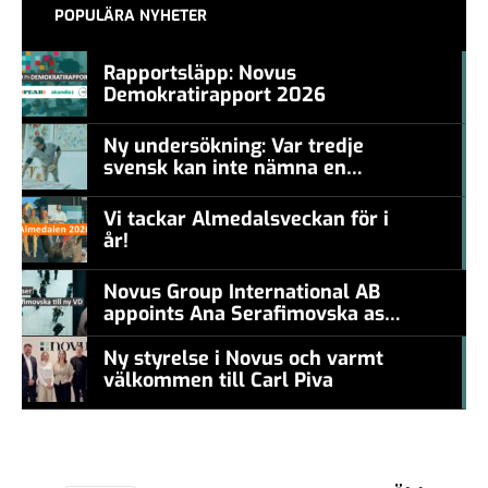
POPULÄRA NYHETER
Rapportsläpp: Novus
Demokratirapport 2026
#457a7b
Ny undersökning: Var tredje
svensk kan inte nämna en
#457a7b
levande konstnär
Vi tackar Almedalsveckan för i
år!
#457a7b
Novus Group International AB
appoints Ana Serafimovska as
new CEO
Ny styrelse i Novus och varmt
välkommen till Carl Piva
#457a7b