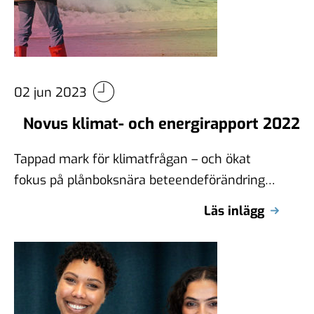
02 jun 2023
Novus klimat- och energirapport 2022
Tappad mark för klimatfrågan – och ökat
fokus på plånboksnära beteendeförändringar
Fler svenskar är pessimistiska till att
Läs inlägg
klimatmålen kommer nås …