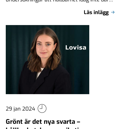
är ett ”buzz” eller något som någon …
Läs inlägg
29 jan 2024
Grönt är det nya svarta –