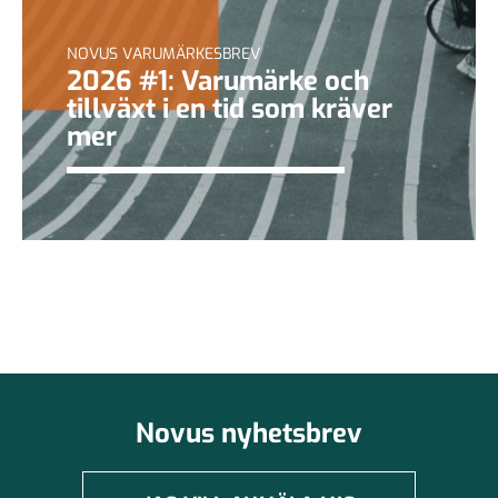
NOVUS VARUMÄRKESBREV
2026 #1: Varumärke och
tillväxt i en tid som kräver
mer
Novus nyhetsbrev