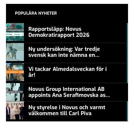
POPULÄRA NYHETER
Rapportsläpp: Novus
Demokratirapport 2026
#457a7b
Ny undersökning: Var tredje
svensk kan inte nämna en
#457a7b
levande konstnär
Vi tackar Almedalsveckan för i
år!
#457a7b
Novus Group International AB
appoints Ana Serafimovska as
new CEO
Ny styrelse i Novus och varmt
välkommen till Carl Piva
#457a7b