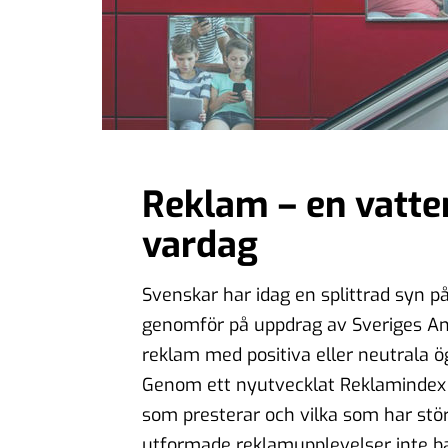
Reklam – en vatte
vardag
Svenskar har idag en splittrad syn
genomför på uppdrag av Sveriges An
reklam med positiva eller neutrala ö
Genom ett nyutvecklat Reklamindex h
som presterar och vilka som har stör
utformade reklamupplevelser inte b