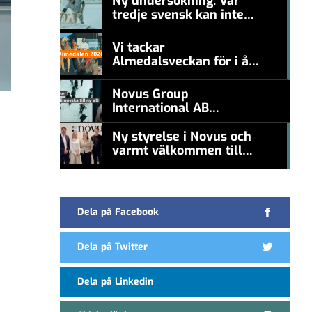
Ny undersökning: Var
tredje svensk kan inte
#457a7b
nämna en levande
konstnär
Vi tackar
Almedalsveckan för i år!
#457a7b
Novus Group
International AB
appoints Ana
Serafimovska as new
Ny styrelse i Novus och
CEO
varmt välkommen till
#457a7b
Carl Piva
Dela på Facebook
Dela på Twitter
Dela på Linkedin