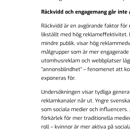
Räckvidd och engagemang går inte a
Räckvidd är en avgörande faktor för 
likställt med hög reklameffektivitet.
mindre publik, visar hög reklammedv
målgrupper som är mer engagerade i
utomhusreklam och webbplatser lägre
”annonsblindhet” – fenomenet att k
exponeras för.
Undersökningen visar tydliga generat
reklamkanaler når ut. Yngre svenskar,
som sociala medier och influencers. Ä
förkärlek för mer traditionella medi
roll – kvinnor är mer aktiva på socia