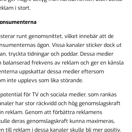
klam i stort.
 konsumenterna
sterar runt genomsnittet, vilket innebär att de
onsumenternas ögon. Vissa kanaler sticker dock ut
ådan, tryckta tidningar och poddar. Dessa medier
en balanserad frekvens av reklam och ger en känsla
enterna uppskattar dessa medier eftersom
om inte upplevs som lika störande.
spotential för TV och sociala medier, som rankas
kanaler har stor räckvidd och hög genomslagskraft
in reklam. Genom att förbättra reklamens
skulle deras genomslagskraft kunna maximeras,
till reklam i dessa kanaler skulle bli mer positiv.