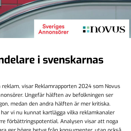
ndelare i svenskarnas
 på reklam, visar Reklamrapporten 2024 som Novus
nonsörer. Ungefär hälften av befolkningen ser
gon, medan den andra hälften är mer kritiska.
ar vi nu kunnat kartlägga vilka reklamkanaler
re förbättringspotential. Analysen visar att noga
ara ger högre betyg från konsumenter, utan också