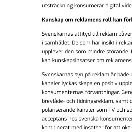
utsträckning konsumerar digital vide
Kunskap om reklamens roll kan förb
Svenskarnas attityd till reklam påver
i samhället. De som har insikt i rekl
upplever den som mindre störande. F
kan kunskapsinsatser om reklamens m
Svenskarnas syn på reklam är både 
kanaler lyckas skapa en positiv uppl
konsumenternas förväntningar. Gen
brevlåde- och tidningsreklam, samti
polariserande kanaler som TV och s
acceptans hos svenska konsumenter 
kombinerat med insatser för att öka 