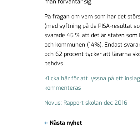
man förväntar sig.
På frågan om vem som har det störst
(med syftning på de PISA-resultat s
svarade 45 % att det är staten som h
och kommunen (14%). Endast svarar at
och 62 procent tycker att lärarna sk
behövs.
Klicka här för att lyssna på ett insl
kommenteras
Novus: Rapport skolan dec 2016
Nästa nyhet