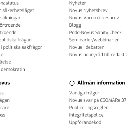
onastatus
Nyheter
h säkerhetsläget
Novus Nyhetsbrev
sökningar
Novus Varumärkesbrev
förtroende
Blogg
rtroende
Podd-Novus Sanity Check
politiska frågan
Seminarier/webbinarier
 i politiska sakfrågor
Novus i debatten
ler
Novus policyråd till redakti
tåelse
 demokratin
ovus
Allmän information
ss
Vanliga frågor
rågan
Novus svar på ESOMARs 37
erare
Publiceringsregler
oss
Integritetspolicy
Uppförandekod