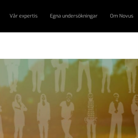
Vår expertis
Egna undersökningar
Om Novus