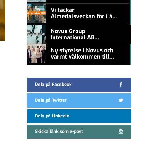
#457a7b
nämna en levande
konstnär
Vi tackar
Almedalsveckan för i år!
#457a7b
Novus Group
International AB
appoints Ana
Serafimovska as new
Ny styrelse i Novus och
CEO
varmt välkommen till
#457a7b
Carl Piva
Dela på Facebook
Dela på Twitter
Dela på Linkedin
Skicka länk som e-post