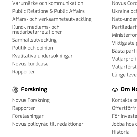
Varumärke och kommunikation
Novus Cor
Public Relations & Public Affairs
Ukraina oc
Affärs- och verksamhetsutveckling
Nato-under
Kund-, medlems- och
Partiledar
medarbetarrelationer
Ministerfö
Samhällsutveckling
Viktigaste 
Politik och opinion
Bästa parti
Kvalitativa undersökningar
Väljarprofi
Novus kundcase
Väljarförs
Rapporter
Länge leve
Forskning
Om N
Novus Forskning
Kontakta o
Rapporter
Offertförf
Föreläsningar
För invest
Novus policyråd till redaktioner
Jobba hos 
Historia