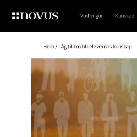
Vad vi gör
Kunskap
Hem
/
Låg tilltro till elevernas kunskap