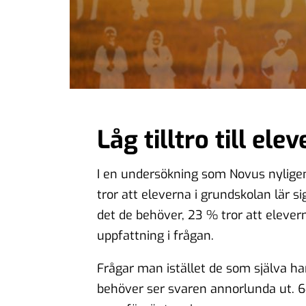
Låg tilltro till el
I en undersökning som Novus nyligen
tror att eleverna i grundskolan lär si
det de behöver, 23 % tror att elever
uppfattning i frågan.
Frågar man istället de som själva ha
behöver ser svaren annorlunda ut. 64