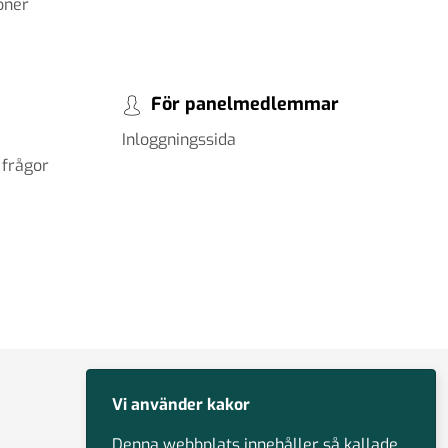
oner
För panelmedlemmar
Inloggningssida
 frågor
Vi använder kakor
Denna webbplats innehåller så kallade