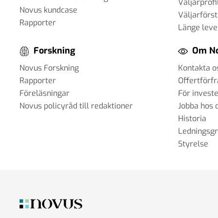
Väljarprofi
Novus kundcase
Väljarförs
Rapporter
Länge leve
Forskning
Om N
Novus Forskning
Kontakta o
Rapporter
Offertförf
Föreläsningar
För invest
Novus policyråd till redaktioner
Jobba hos 
Historia
Ledningsg
Styrelse