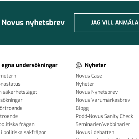
Novus nyhetsbrev
JAG VILL ANMÄLA
 egna undersökningar
Nyheter
ometern
Novus Case
onastatus
Nyheter
h säkerhetsläget
Novus Nyhetsbrev
sökningar
Novus Varumärkesbrev
förtroende
Blogg
rtroende
Podd-Novus Sanity Check
politiska frågan
Seminarier/webbinarier
 i politiska sakfrågor
Novus i debatten