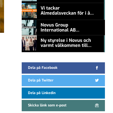
#457a7b
nämna en levande
konstnär
Vi tackar
Almedalsveckan för i år!
#457a7b
Novus Group
International AB
appoints Ana
Serafimovska as new
Ny styrelse i Novus och
CEO
varmt välkommen till
#457a7b
Carl Piva
Dela på Facebook
Dela på Twitter
Dela på Linkedin
Skicka länk som e-post