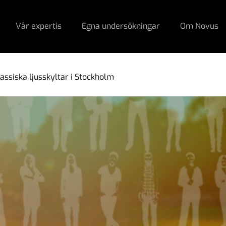
Vår expertis
Egna undersökningar
Om Novus
assiska ljusskyltar i Stockholm