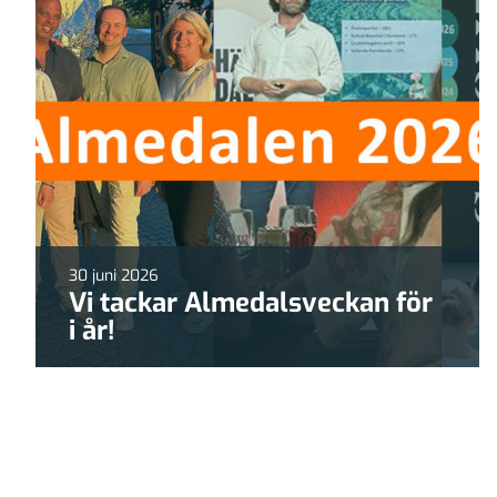
30 juni 2026
Vi tackar Almedalsveckan för
i år!