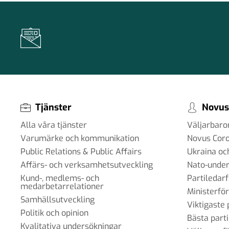
Tjänster
Novus
Alla våra tjänster
Väljarbar
Varumärke och kommunikation
Novus Cor
Public Relations & Public Affairs
Ukraina oc
Affärs- och verksamhetsutveckling
Nato-under
Kund-, medlems- och
Partiledar
medarbetarrelationer
Ministerfö
Samhällsutveckling
Viktigaste 
Politik och opinion
Bästa parti
Kvalitativa undersökningar