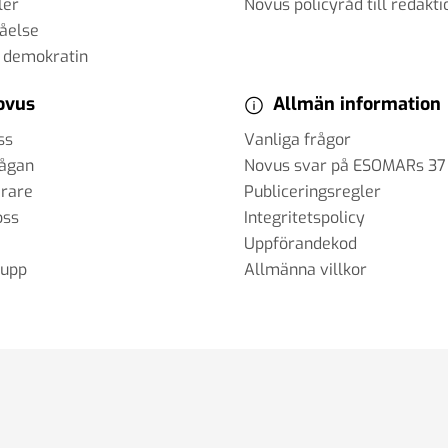
ler
Novus policyråd till redakti
tåelse
 demokratin
ovus
Allmän information
ss
Vanliga frågor
rågan
Novus svar på ESOMARs 37
erare
Publiceringsregler
oss
Integritetspolicy
Uppförandekod
rupp
Allmänna villkor