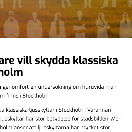
re vill skydda klassiska
kholm
n genomfört en undersökning om huruvida man
om finns i Stockholm.
da klassiska ljusskyltar i Stockholm. Varannan
usskyltar har stor betydelse för stadsbilden. Mer
kholm anser att ljusskyltarna har mycket stor