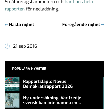
Småföretagsbarometern och
här finns hela
rapporten
för nedladdning.
Nästa nyhet
Föregående nyhet
21 sep 2016
POPULÄRA NYHETER
Rapportsläpp: Novus
Demokratirapport 2026
#457a7b
Ny undersökning: Var tredje
svensk kan inte nämna en
#457a7b
levande konstnär