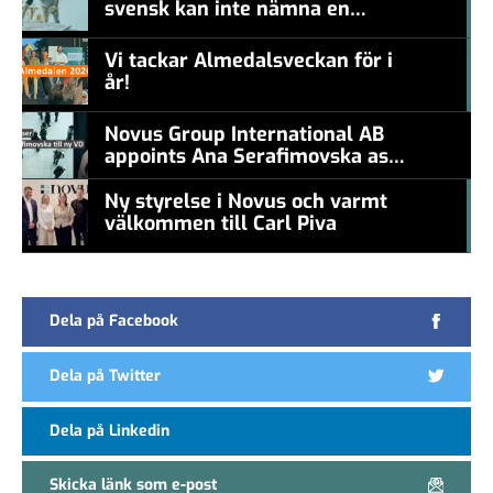
svensk kan inte nämna en
#457a7b
levande konstnär
Vi tackar Almedalsveckan för i
år!
#457a7b
Novus Group International AB
appoints Ana Serafimovska as
new CEO
Ny styrelse i Novus och varmt
välkommen till Carl Piva
#457a7b
Dela på Facebook
Dela på Twitter
Dela på Linkedin
Skicka länk som e-post