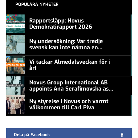
POPULÄRA NYHETER
Rapportsläpp: Novus
Demokratirapport 2026
#457a7b
Ny undersökning: Var tredje
svensk kan inte nämna en
#457a7b
levande konstnär
Vi tackar Almedalsveckan för i
år!
#457a7b
Novus Group International AB
appoints Ana Serafimovska as
new CEO
Ny styrelse i Novus och varmt
välkommen till Carl Piva
#457a7b
Dela på Facebook