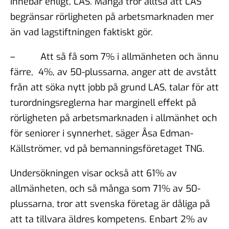
innebär enligt, LAS. Många tror alltså att LAS
begränsar rörligheten på arbetsmarknaden mer
än vad lagstiftningen faktiskt gör.
– Att så få som 7% i allmänheten och ännu
färre, 4%, av 50-plussarna, anger att de avstått
från att söka nytt jobb på grund LAS, talar för att
turordningsreglerna har marginell effekt på
rörligheten på arbetsmarknaden i allmänhet och
för seniorer i synnerhet, säger Åsa Edman-
Källströmer, vd på bemanningsföretaget TNG.
Undersökningen visar också att 61% av
allmänheten, och så många som 71% av 50-
plussarna, tror att svenska företag är dåliga på
att ta tillvara äldres kompetens. Enbart 2% av