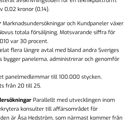
justerat avskrivningstiden för en teknikplattform.
v 0,02 kronor (0,14).
r
Marknadsundersökningar och Kundpaneler växer
vus totala försäljning. Motsvarande siffra för
010 var 30 procent.
at flera längre avtal med bland andra Sveriges
s bygger panelerna, administrerar och genomför
let panelmedlemmar till 100.000 stycken,
 från 20 till 25.
dersökningar
Parallellt med utvecklingen inom
krytera konsulter till affärsområdet för
raden är Åsa Hedström, som närmast kommer från