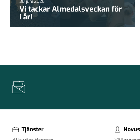
30 juni 2026
Vi tackar Almedalsveckan för
i år!
Tjänster
Novus