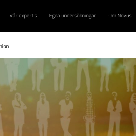
Vår expertis
Egna undersökningar
Om Novus
nion