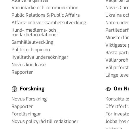
Alla våra tjänster
Väljarbar
Varumärke och kommunikation
Novus Cor
Public Relations & Public Affairs
Ukraina oc
Affärs- och verksamhetsutveckling
Nato-under
Kund-, medlems- och
Partiledar
medarbetarrelationer
Ministerfö
Samhällsutveckling
Viktigaste 
Politik och opinion
Bästa parti
Kvalitativa undersökningar
Väljarprofi
Novus kundcase
Väljarförs
Rapporter
Länge leve
Forskning
Om N
Novus Forskning
Kontakta o
Rapporter
Offertförf
Föreläsningar
För invest
Novus policyråd till redaktioner
Jobba hos 
Historia