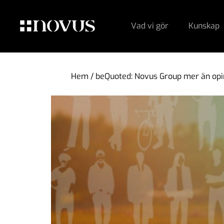
Vad vi gör
Kunskap
Hem
/
beQuoted: Novus Group mer än opi