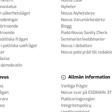
ometern
Novus Case
onastatus
Nyheter
h säkerhetsläget
Novus Nyhetsbrev
sökningar
Novus Varumärkesbrev
förtroende
Blogg
rtroende
Podd-Novus Sanity Check
politiska frågan
Seminarier/webbinarier
 i politiska sakfrågor
Novus i debatten
ler
Novus policyråd till redakti
tåelse
 demokratin
ovus
Allmän information
ss
Vanliga frågor
rågan
Novus svar på ESOMARs 37
erare
Publiceringsregler
oss
Integritetspolicy
Uppförandekod