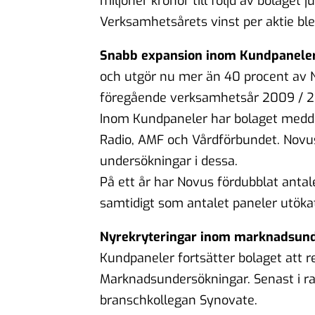
miljoner kronor till följd av bolaget 
Verksamhetsårets vinst per aktie ble
Snabb expansion inom Kundpanele
och utgör nu mer än 40 procent av No
föregående verksamhetsår 2009 / 2
Inom Kundpaneler har bolaget meddel
Radio, AMF och Vårdförbundet. Novu
undersökningar i dessa.
På ett år har Novus fördubblat anta
samtidigt som antalet paneler utökats
Nyrekryteringar inom marknadsun
Kundpaneler fortsätter bolaget att re
Marknadsundersökningar. Senast i 
branschkollegan Synovate.