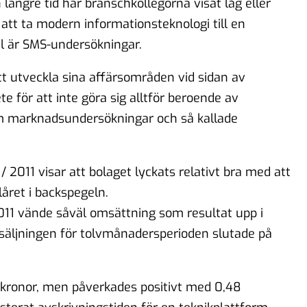
 längre tid har branschkollegorna visat låg eller
 att ta modern informationsteknologi till en
 är SMS-undersökningar.
tt utveckla sina affärsområden vid sidan av
te för att inte göra sig alltför beroende av
om marknadsundersökningar och så kallade
 2011 visar att bolaget lyckats relativt bra med att
året i backspegeln.
011 vände såväl omsättning som resultat upp i
rsäljningen för tolvmånadersperioden slutade på
r kronor, men påverkades positivt med 0,48