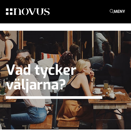
MENY
Vad tycker
väljarna?