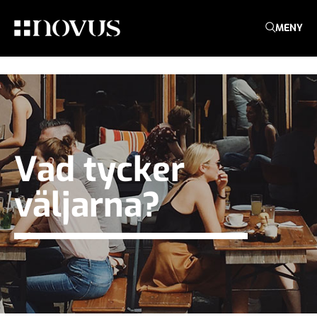
MENY
Vad tycker
väljarna?