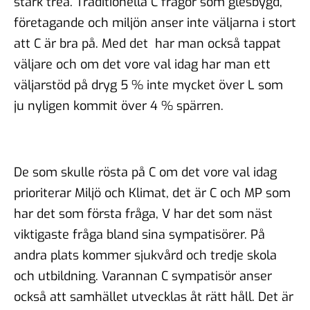
stark trea. Traditionella C frågor som glesbygd,
företagande och miljön anser inte väljarna i stort
att C är bra på. Med det har man också tappat
väljare och om det vore val idag har man ett
väljarstöd på dryg 5 % inte mycket över L som
ju nyligen kommit över 4 % spärren.
De som skulle rösta på C om det vore val idag
prioriterar Miljö och Klimat, det är C och MP som
har det som första fråga, V har det som näst
viktigaste fråga bland sina sympatisörer. På
andra plats kommer sjukvård och tredje skola
och utbildning. Varannan C sympatisör anser
också att samhället utvecklas åt rätt håll. Det är