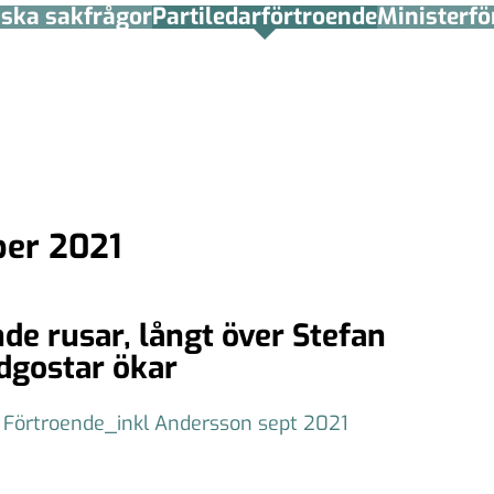
tiska sakfrågor
Partiledar­förtroende
Minister­­f
ber 2021
e rusar, långt över Stefan
dgostar ökar
Förtroende_inkl Andersson sept 2021