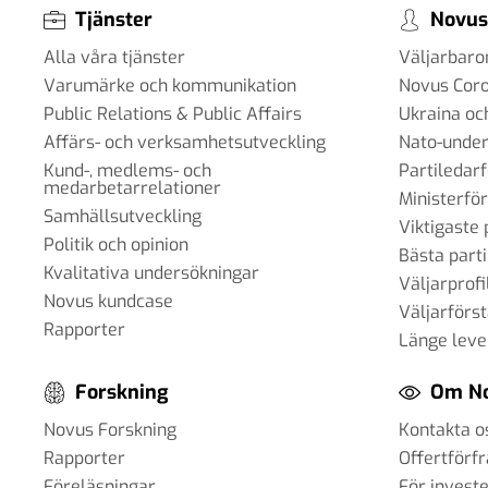
Tjänster
Novus
Alla våra tjänster
Väljarbar
Varumärke och kommunikation
Novus Cor
Public Relations & Public Affairs
Ukraina oc
Affärs- och verksamhetsutveckling
Nato-under
Kund-, medlems- och
Partiledar
medarbetarrelationer
Ministerfö
Samhällsutveckling
Viktigaste 
Politik och opinion
Bästa parti
Kvalitativa undersökningar
Väljarprofi
Novus kundcase
Väljarförs
Rapporter
Länge leve
Forskning
Om N
Novus Forskning
Kontakta o
Rapporter
Offertförf
Föreläsningar
För invest