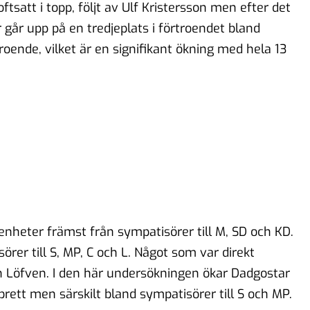
tsatt i topp, följt av Ulf Kristersson men efter det
år upp på en tredjeplats i förtroendet bland
troende, vilket är en signifikant ökning med hela 13
nheter främst från sympatisörer till M, SD och KD.
rer till S, MP, C och L. Något som var direkt
an Löfven. I den här undersökningen ökar Dadgostar
rett men särskilt bland sympatisörer till S och MP.