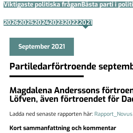
Viktigaste politiska frågan
Bästa parti i poli
2026
2025
2024
2023
2022
2021
September 2021
Partiledarförtroende septem
Magdalena Anderssons förtroend
Löfven, även förtroendet för Da
Ladda ned senaste rapporten här:
Rapport_Novus 
Kort sammanfattning och kommentar