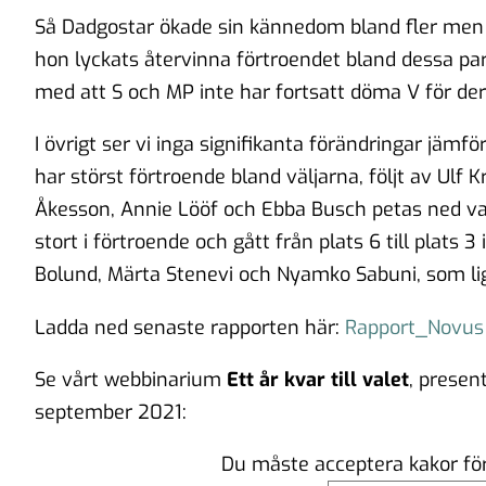
Så Dadgostar ökade sin kännedom bland fler men 
hon lyckats återvinna förtroendet bland dessa par
med att S och MP inte har fortsatt döma V för d
I övrigt ser vi inga signifikanta förändringar jä
har störst förtroende bland väljarna, följt av Ulf 
Åkesson, Annie Lööf och Ebba Busch petas ned var
stort i förtroende och gått från plats 6 till plats 3 
Bolund, Märta Stenevi och Nyamko Sabuni, som ligg
Ladda ned senaste rapporten här:
Rapport_Novus 
Se vårt webbinarium
Ett år kvar till valet
, presen
september 2021:
Du måste acceptera kakor för 