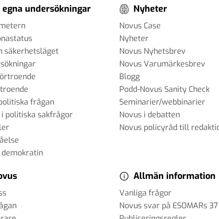
 egna undersökningar
Nyheter
ometern
Novus Case
onastatus
Nyheter
h säkerhetsläget
Novus Nyhetsbrev
sökningar
Novus Varumärkesbrev
förtroende
Blogg
rtroende
Podd-Novus Sanity Check
politiska frågan
Seminarier/webbinarier
 i politiska sakfrågor
Novus i debatten
ler
Novus policyråd till redakti
tåelse
 demokratin
ovus
Allmän information
ss
Vanliga frågor
rågan
Novus svar på ESOMARs 37
erare
Publiceringsregler