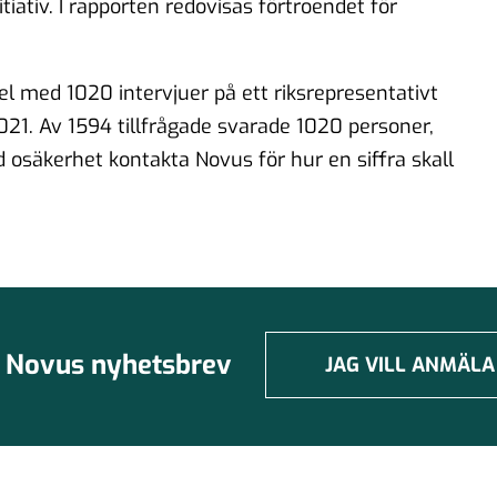
ativ. I rapporten redovisas förtroendet för
 med 1020 intervjuer på ett riksrepresentativt
021. Av 1594 tillfrågade svarade 1020 personer,
d osäkerhet kontakta Novus för hur en siffra skall
Novus nyhetsbrev
JAG VILL ANMÄLA