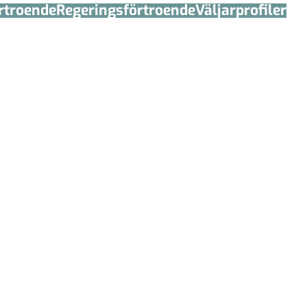
örtroende
Regerings­förtroende
Väljarprofiler