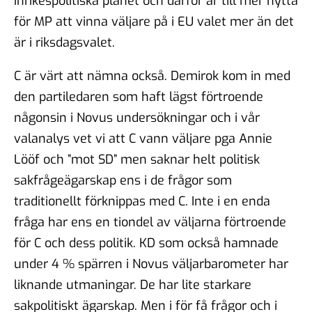
inrikespolitiska planet och därför är till mer nytta
för MP att vinna väljare på i EU valet mer än det
är i riksdagsvalet.
C är värt att nämna också. Demirok kom in med
den partiledaren som haft lägst förtroende
någonsin i Novus undersökningar och i vår
valanalys vet vi att C vann väljare pga Annie
Lööf och ”mot SD” men saknar helt politisk
sakfrågeägarskap ens i de frågor som
traditionellt förknippas med C. Inte i en enda
fråga har ens en tiondel av väljarna förtroende
för C och dess politik. KD som också hamnade
under 4 % spärren i Novus väljarbarometer har
liknande utmaningar. De har lite starkare
sakpolitiskt ägarskap. Men i för få frågor och i