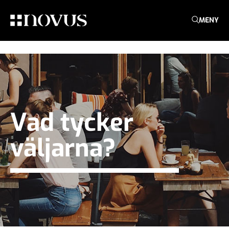
MENY
Vad tycker
väljarna?