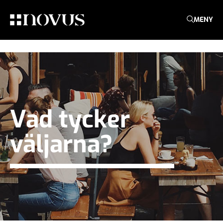
MENY
Vad tycker
väljarna?