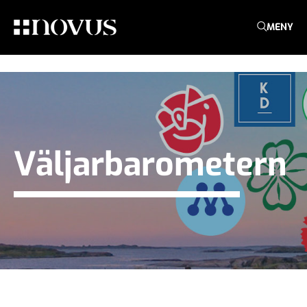
MENY
Väljarbarometern