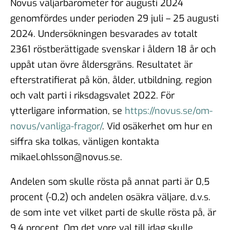
Novus väljarbarometer för augusti 2024
genomfördes under perioden 29 juli – 25 augusti
2024. Undersökningen besvarades av totalt
2361 röstberättigade svenskar i åldern 18 år och
uppåt utan övre åldersgräns. Resultatet är
efterstratifierat på kön, ålder, utbildning, region
och valt parti i riksdagsvalet 2022. För
ytterligare information, se
https://novus.se/om-
novus/vanliga-fragor/
. Vid osäkerhet om hur en
siffra ska tolkas, vänligen kontakta
mikael.ohlsson@novus.se.
Andelen som skulle rösta på annat parti är 0,5
procent (-0,2) och andelen osäkra väljare, d.v.s.
de som inte vet vilket parti de skulle rösta på, är
9,4 procent. Om det vore val till idag skulle