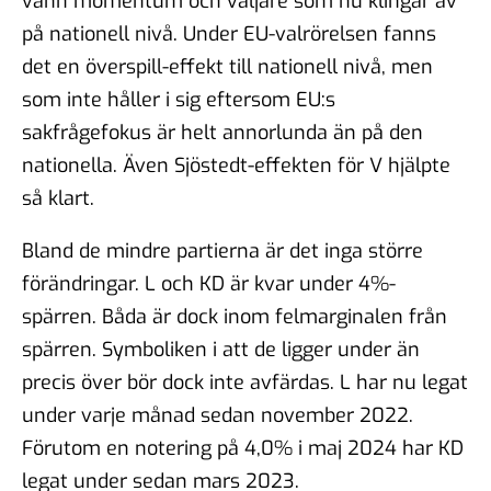
vann momentum och väljare som nu klingar av
på nationell nivå. Under EU-valrörelsen fanns
det en överspill-effekt till nationell nivå, men
som inte håller i sig eftersom EU:s
sakfrågefokus är helt annorlunda än på den
nationella. Även Sjöstedt-effekten för V hjälpte
så klart.
Bland de mindre partierna är det inga större
förändringar. L och KD är kvar under 4%-
spärren. Båda är dock inom felmarginalen från
spärren. Symboliken i att de ligger under än
precis över bör dock inte avfärdas. L har nu legat
under varje månad sedan november 2022.
Förutom en notering på 4,0% i maj 2024 har KD
legat under sedan mars 2023.