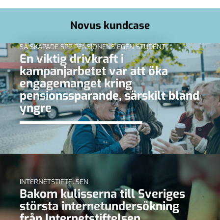
Novus kundcase
SÅ SKAPADE SPP PENSIONENS EGEN STUDENT
En viktig drivkraft i
kampanjarbetet var att öka
engagemanget kring
pensionssparande, särskilt bland
yngre
INTERNETSTIFTELSEN
Bakom kulisserna till Sveriges
största internetundersökning
från Internetstiftelsen