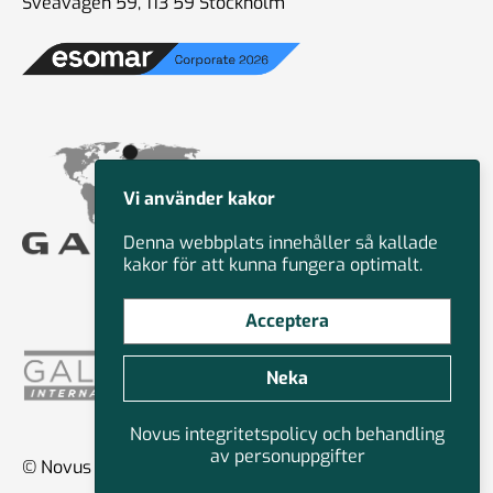
Sveavägen 59, 113 59 Stockholm
Vi använder kakor
Denna webbplats innehåller så kallade
kakor för att kunna fungera optimalt.
Acceptera
Neka
Novus integritetspolicy och behandling
av personuppgifter
© Novus Group International 2026