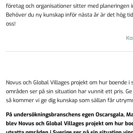
företag och organisationer sitter med planeringen i
Behöver du ny kunskap inför nästa år är det hög tid
oss!
Ko
Novus och Global Villages projekt om hur boende i s
områden ser på sin situation har vunnit ett pris. G
så kommer vi ge dig kunskap som sällan får utrym
På undersökningsbranschens egen Oscarsgala, M
blev Novus och Global Villages projekt om hur boe
utsatta områden i Sverige ser på sin situation vin