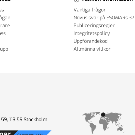
ss
Vanliga frågor
rågan
Novus svar på ESOMARs 37
erare
Publiceringsregler
oss
Integritetspolicy
Uppförandekod
rupp
Allmänna villkor
59, 113 59 Stockholm