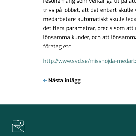
resonemang som verkar gå ut på att 
trivs på jobbet, att det enbart skul
medarbetare automatiskt skulle leda t
det flera parametrar, precis som att 
lönsamma kunder, och att lönsamma 
företag etc.
http://www.svd.se/missnojda-medarbe
Nästa inlägg