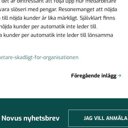
det är ointressant att följa upp hur medarbetare
le vara slöseri med pengar. Resonemanget att nöjda
ill nöjda kunder är lika märkligt. Självklart finns
nöjda kunder per automatik inte leder till
kunder per automatik inte leder till lönsamma
tare-skadligt-for-organisationen
Föregående inlägg
Novus nyhetsbrev
JAG VILL ANMÄLA