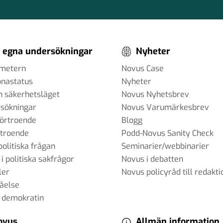
 egna undersökningar
Nyheter
ometern
Novus Case
onastatus
Nyheter
h säkerhetsläget
Novus Nyhetsbrev
sökningar
Novus Varumärkesbrev
förtroende
Blogg
rtroende
Podd-Novus Sanity Check
politiska frågan
Seminarier/webbinarier
 i politiska sakfrågor
Novus i debatten
ler
Novus policyråd till redakti
tåelse
 demokratin
ovus
Allmän information