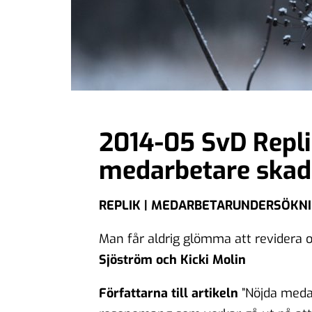
2014-05 SvD Repli
medarbetare skadl
REPLIK | MEDARBETARUNDERSÖKN
Man får aldrig glömma att revidera o
Sjöström och Kicki Molin
Författarna till artikeln
”Nöjda medar