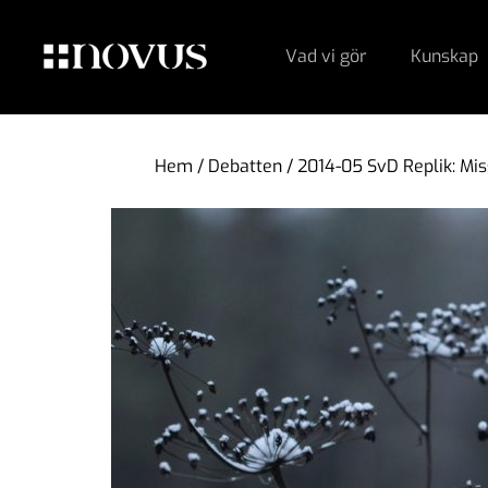
Vad vi gör
Kunskap
Hem
/
Debatten
/
2014-05 SvD Replik: Mi