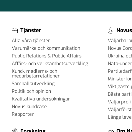
Tjänster
Novus
Alla våra tjänster
Väljarbar
Varumärke och kommunikation
Novus Cor
Public Relations & Public Affairs
Ukraina oc
Affärs- och verksamhetsutveckling
Nato-under
Kund-, medlems- och
Partiledar
medarbetarrelationer
Ministerfö
Samhällsutveckling
Viktigaste 
Politik och opinion
Bästa parti
Kvalitativa undersökningar
Väljarprofi
Novus kundcase
Väljarförs
Rapporter
Länge leve
Forskning
Om N