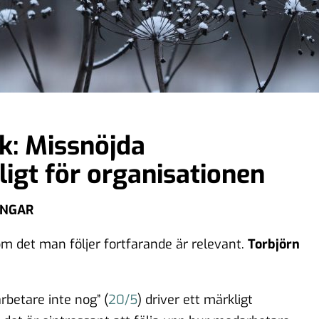
k: Missnöjda
igt för organisationen
INGAR
m det man följer fortfarande är relevant.
Torbjörn
betare inte nog” (
20/5
) driver ett märkligt