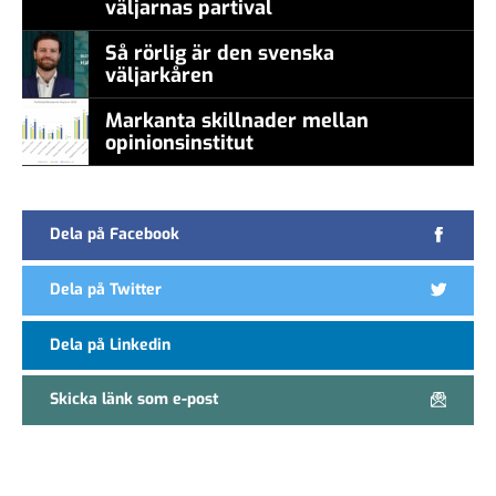
väljarnas partival
Så rörlig är den svenska
väljarkåren
Markanta skillnader mellan
opinionsinstitut
Dela på Facebook
Dela på Twitter
Dela på Linkedin
Skicka länk som e-post