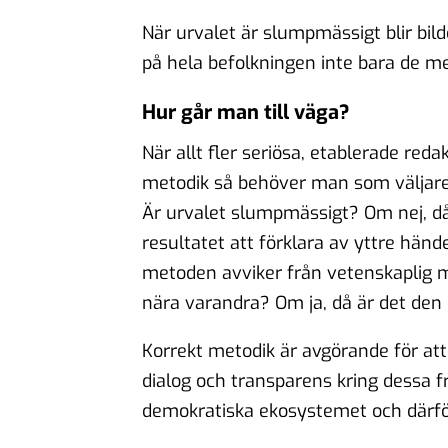
När urvalet är slumpmässigt blir bil
på hela befolkningen inte bara de m
Hur går man till väga?
När allt fler seriösa, etablerade reda
metodik så behöver man som väljare, j
Är urvalet slumpmässigt? Om nej, då
resultatet att förklara av yttre händ
metoden avviker från vetenskaplig 
nära varandra? Om ja, då är det den bi
Korrekt metodik är avgörande för att
dialog och transparens kring dessa f
demokratiska ekosystemet och därför