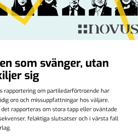
nen som svänger, utan
ljer sig
ns rapportering om partiledarförtroende har
dig oro och missuppfattningar hos väljare,
är det rapporteras om stora tapp eller oväntade
ekvenser, felaktiga slutsatser och i värsta fall
rlag.