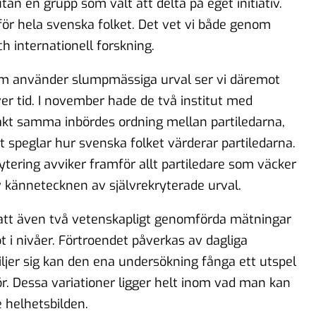
an en grupp som valt att delta på eget initiativ.
för hela svenska folket. Det vet vi både genom
h internationell forskning.
som använder slumpmässiga urval ser vi däremot
ver tid. I november hade de två institut med
kt samma inbördes ordning mellan partiledarna,
kt speglar hur svenska folket värderar partiledarna.
tering avviker framför allt partiledare som väcker
v kännetecknen av självrekryterade urval.
 att även två vetenskapligt genomförda mätningar
 i nivåer. Förtroendet påverkas av dagliga
ljer sig kan den ena undersökning fånga ett utspel
r. Dessa variationer ligger helt inom vad man kan
e helhetsbilden.