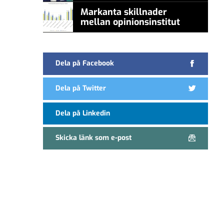
Markanta skillnader
mellan opinionsinstitut
Dela på Facebook
Dela på Twitter
Dela på Linkedin
Skicka länk som e-post