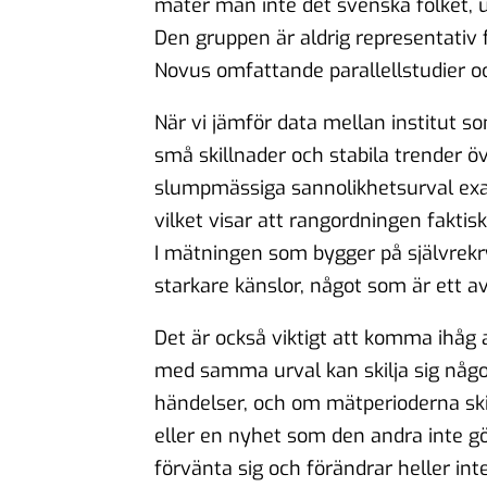
mäter man inte det svenska folket, ut
Den gruppen är aldrig representativ 
Novus omfattande parallellstudier oc
När vi jämför data mellan institut 
små skillnader och stabila trender ö
slumpmässiga sannolikhetsurval exa
vilket visar att rangordningen faktis
I mätningen som bygger på självrekry
starkare känslor, något som är ett a
Det är också viktigt att komma ihåg
med samma urval kan skilja sig något
händelser, och om mätperioderna ski
eller en nyhet som den andra inte gö
förvänta sig och förändrar heller int