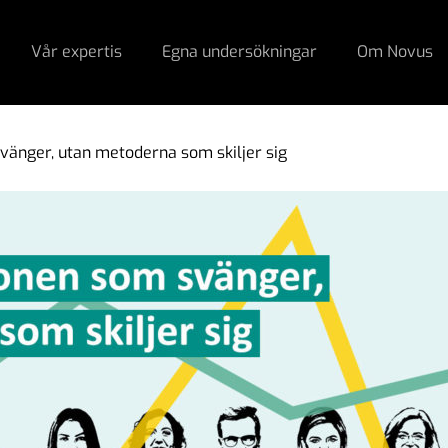
Vår expertis
Egna undersökningar
Om Novus
svänger, utan metoderna som skiljer sig