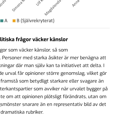
tiska frågor väcker känslor
frågor som väcker känslor, så som
r. Personer med starka åsikter är mer benägna att
ningar där man själv kan ta initiativet att delta. I
 urval får opinioner större genomslag, vilket gör
an framstå som betydligt starkare eller svagare än
ytterkantspartier som avviker när urvalet bygger på
inte om att opinionen plötsligt förändrats, utan om
mönster snarare än en representativ bild av det
r dramatiska rubriker.