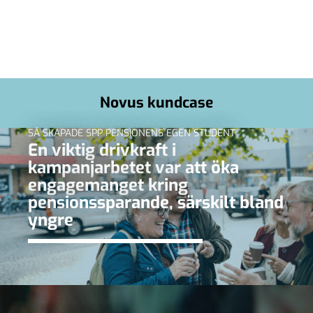
Novus kundcase
SÅ SKAPADE SPP PENSIONENS EGEN STUDENT
En viktig drivkraft i
kampanjarbetet var att öka
engagemanget kring
pensionssparande, särskilt bland
yngre