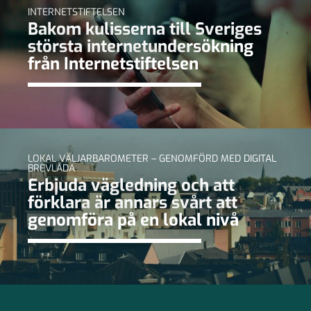
INTERNETSTIFTELSEN
Bakom kulisserna till Sveriges
största internetundersökning
från Internetstiftelsen
LOKAL VÄLJARBAROMETER – GENOMFÖRD MED DIGITAL
BREVLÅDA
Erbjuda vägledning och att
förklara är annars svårt att
genomföra på en lokal nivå