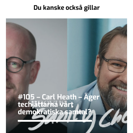
Du kanske också gillar
#105 – Carl Heath – Äger
techjättarna vårt
demokratiska samtal?