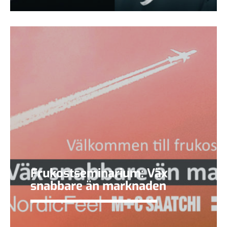
Frukostseminarium: Väx
snabbare än marknaden