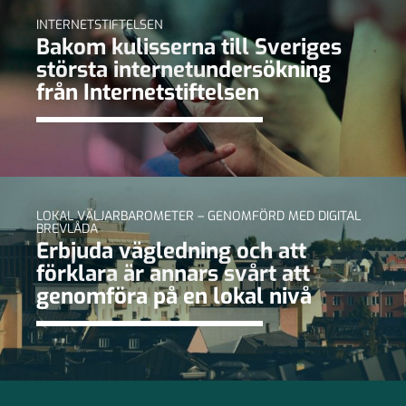
INTERNETSTIFTELSEN
Bakom kulisserna till Sveriges
största internetundersökning
från Internetstiftelsen
LOKAL VÄLJARBAROMETER – GENOMFÖRD MED DIGITAL
BREVLÅDA
Erbjuda vägledning och att
förklara är annars svårt att
genomföra på en lokal nivå