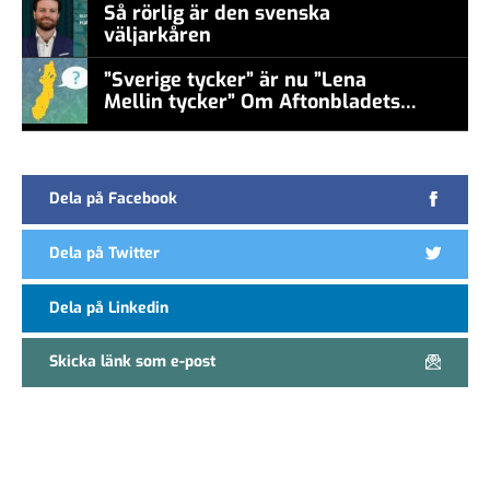
Så rörlig är den svenska
väljarkåren
”Sverige tycker” är nu ”Lena
Mellin tycker” Om Aftonbladets
false
undersökningar
Dela på Facebook
Dela på Twitter
Dela på Linkedin
Skicka länk som e-post