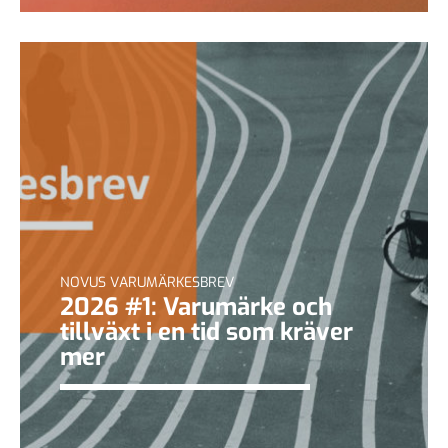
NOVUS VARUMÄRKESBREV
2026 #1: Varumärke och
tillväxt i en tid som kräver
mer