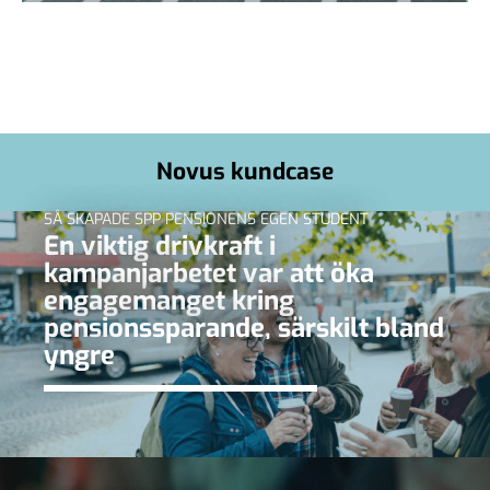
Novus kundcase
SÅ SKAPADE SPP PENSIONENS EGEN STUDENT
En viktig drivkraft i
kampanjarbetet var att öka
engagemanget kring
pensionssparande, särskilt bland
yngre