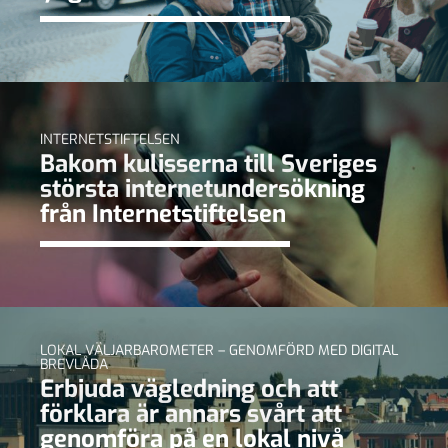
INTERNETSTIFTELSEN
Bakom kulisserna till Sveriges
största internetundersökning
från Internetstiftelsen
LOKAL VÄLJARBAROMETER – GENOMFÖRD MED DIGITAL
BREVLÅDA
Erbjuda vägledning och att
förklara är annars svårt att
genomföra på en lokal nivå