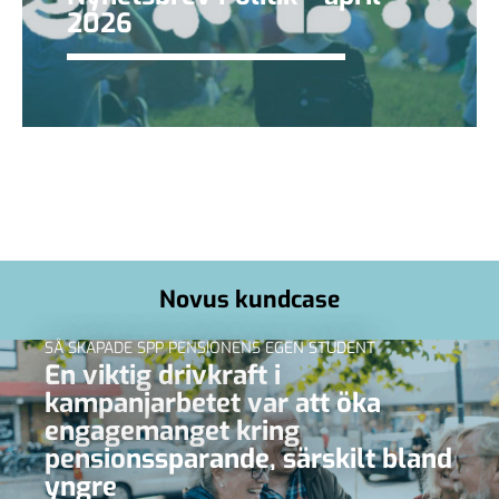
2026
Novus kundcase
SÅ SKAPADE SPP PENSIONENS EGEN STUDENT
En viktig drivkraft i
kampanjarbetet var att öka
engagemanget kring
pensionssparande, särskilt bland
yngre