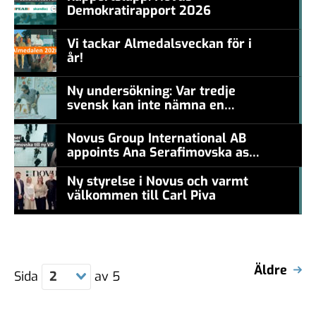
Demokratirapport 2026
#457a7b
Vi tackar Almedalsveckan för i
år!
#457a7b
Ny undersökning: Var tredje
svensk kan inte nämna en
#457a7b
levande konstnär
Novus Group International AB
appoints Ana Serafimovska as
new CEO
Ny styrelse i Novus och varmt
välkommen till Carl Piva
#457a7b
Äldre
Sida
2
av
5