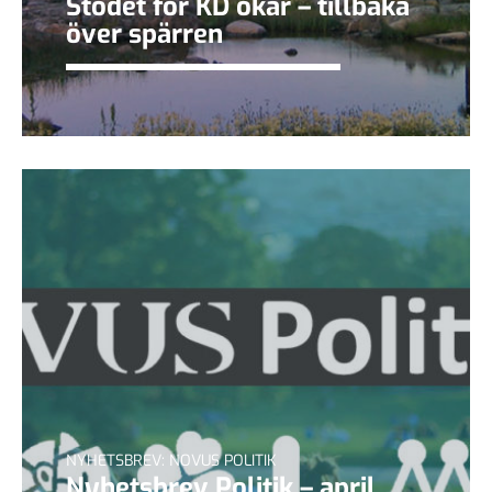
Stödet för KD ökar – tillbaka
över spärren
NYHETSBREV: NOVUS POLITIK
Nyhetsbrev Politik – april