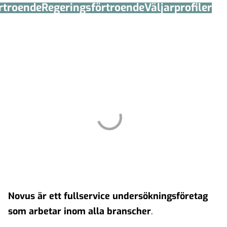
örtroende
Regerings­förtroende
Väljarprofiler
Novus är ett fullservice undersökningsföretag
som arbetar inom alla branscher
.