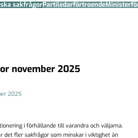
tiska sakfrågor
Partiledar­förtroende
Minister­­f
rågor november 2025
ber 2025
ionering i förhållande till varandra och väljarna.
är det fler sakfrågor som minskar i viktighet än