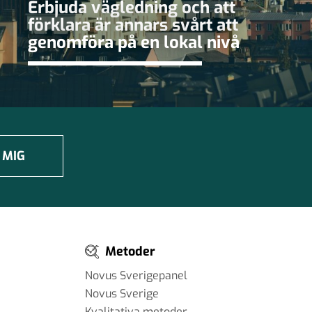
Erbjuda vägledning och att
förklara är annars svårt att
genomföra på en lokal nivå
 MIG
Metoder
Novus Sverigepanel
Novus Sverige
Kvalitativa metoder