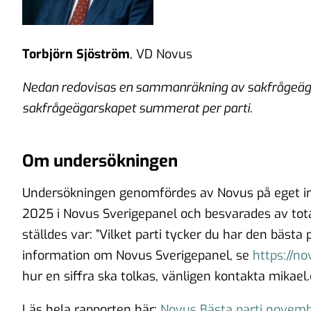
Torbjörn Sjöström
, VD Novus
Nedan redovisas en sammanräkning av sakfrågeägand
sakfrågeägarskapet summerat per parti.
Om undersökningen
Undersökningen genomfördes av Novus på eget ini
2025 i Novus Sverigepanel och besvarades av tota
ställdes var: ”Vilket parti tycker du har den bästa 
information om Novus Sverigepanel, se
https://n
hur en siffra ska tolkas, vänligen kontakta mikae
Läs hela rapporten här:
Novus Bästa parti novem