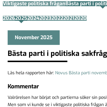
Viktigaste politiska frågan
Bästa parti i poli
2026
2025
2024
2023
2022
2021
2020
November 2025
Bästa parti i politiska sakf
Läs hela rapporten här:
Novus Bästa parti novem
Kommentar
Valrörelsen har börjat och partierna söker sin posit
Men som vi kunde se i viktigaste politiska frågan 