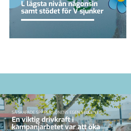
L lägsta nivån någonsin
samt stödet för V sjunker
SÅ SKAPADE SPP PENSIONENS EGEN STUDENT
En viktig drivkraft i
kampanjarbetet var att öka