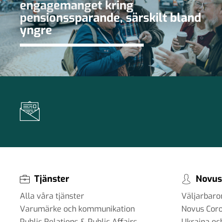
engagemanget kring
pensionssparande, särskilt bland
yngre
Tjänster
Novus
Alla våra tjänster
Väljarbar
Varumärke och kommunikation
Novus Cor
Public Relations & Public Affairs
Ukraina oc