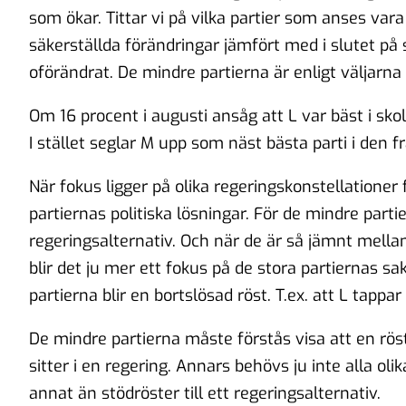
som ökar. Tittar vi på vilka partier som anses vara 
säkerställda förändringar jämfört med i slutet på
oförändrat. De mindre partierna är enligt väljarna 
Om 16 procent i augusti ansåg att L var bäst i sko
I stället seglar M upp som näst bästa parti i den fr
När fokus ligger på olika regeringskonstellatione
partiernas politiska lösningar. För de mindre parti
regeringsalternativ. Och när de är så jämnt mella
blir det ju mer ett fokus på de stora partiernas s
partierna blir en bortslösad röst. T.ex. att L tappar 
De mindre partierna måste förstås visa att en rö
sitter i en regering. Annars behövs ju inte alla olik
annat än stödröster till ett regeringsalternativ.