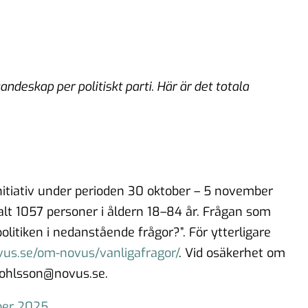
eskap per politiskt parti. Här är det totala
tiativ under perioden 30 oktober – 5 november
lt 1057 personer i åldern 18–84 år. Frågan som
politiken i nedanstående frågor?”. För ytterligare
ovus.se/om-novus/vanligafragor/
. Vid osäkerhet om
l.ohlsson@novus.se.
ber 2025