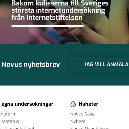
Bakom kulisserna till Sveriges
största internetundersökning
från Internetstiftelsen
Novus nyhetsbrev
JAG VILL ANMÄLA
 egna undersökningar
Nyheter
ometern
Novus Case
onastatus
Nyheter
h säkerhetsläget
Novus Nyhetsbrev