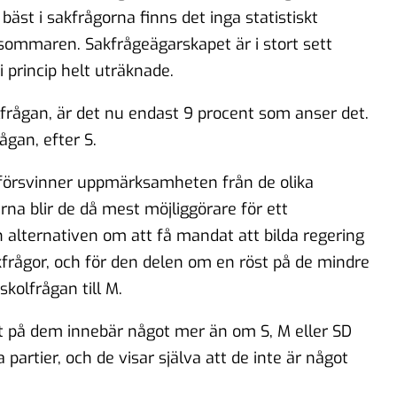
bäst i sakfrågorna finns det inga statistiskt
 sommaren. Sakfrågeägarskapet är i stort sett
i princip helt uträknade.
lfrågan, är det nu endast 9 procent som anser det.
ågan, efter S.
r försvinner uppmärksamheten från de olika
erna blir de då mest möjliggörare för ett
n alternativen om att få mandat att bilda regering
akfrågor, och för den delen om en röst på de mindre
skolfrågan till M.
st på dem innebär något mer än om S, M eller SD
a partier, och de visar själva att de inte är något