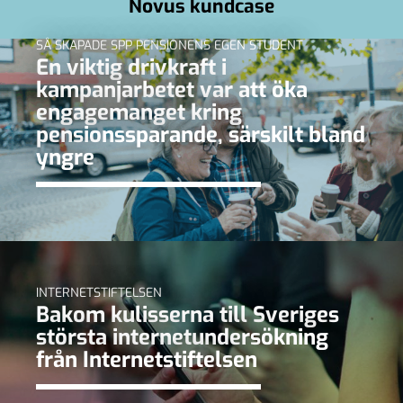
Novus kundcase
SÅ SKAPADE SPP PENSIONENS EGEN STUDENT
En viktig drivkraft i
kampanjarbetet var att öka
engagemanget kring
pensionssparande, särskilt bland
yngre
INTERNETSTIFTELSEN
Bakom kulisserna till Sveriges
största internetundersökning
från Internetstiftelsen