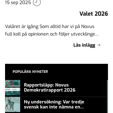
15 sep 2025
Valet 2026
Valåret är igång Som alltid har vi på Novus
full koll på opinionen och följer utvecklingen
noggrant. Här har vi …
Läs inlägg
POPULÄRA NYHETER
Rapportsläpp: Novus
Demokratirapport 2026
#457a7b
Ny undersökning: Var tredje
svensk kan inte nämna en
#457a7b
levande konstnär