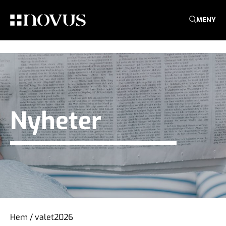
MENY
Nyheter
Hem
/
valet2026