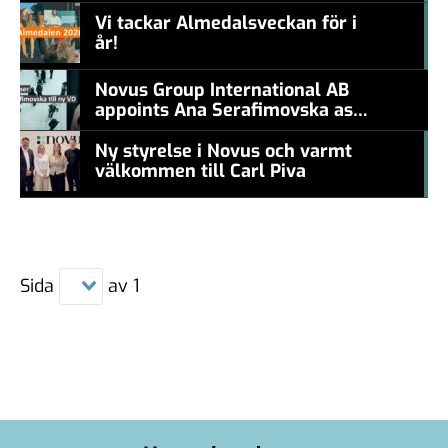
Vi tackar Almedalsveckan för i
år!
#457a7b
Novus Group International AB
appoints Ana Serafimovska as
new CEO
Ny styrelse i Novus och varmt
välkommen till Carl Piva
#457a7b
Sida
av
1