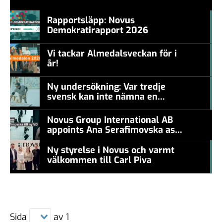
Rapportsläpp: Novus
Demokratirapport 2026
#457a7b
Vi tackar Almedalsveckan för i
år!
#457a7b
Ny undersökning: Var tredje
svensk kan inte nämna en
#457a7b
levande konstnär
Novus Group International AB
appoints Ana Serafimovska as
new CEO
Ny styrelse i Novus och varmt
välkommen till Carl Piva
#457a7b
Sida
av
1