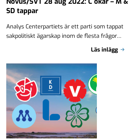
Novus/SVT 28 aug 2022: C ökar – M &
SD tappar
Analys Centerpartiets är ett parti som tappat
sakpolitiskt ägarskap inom de flesta frågor
de tidigare var starka i. Jag har …
Läs inlägg