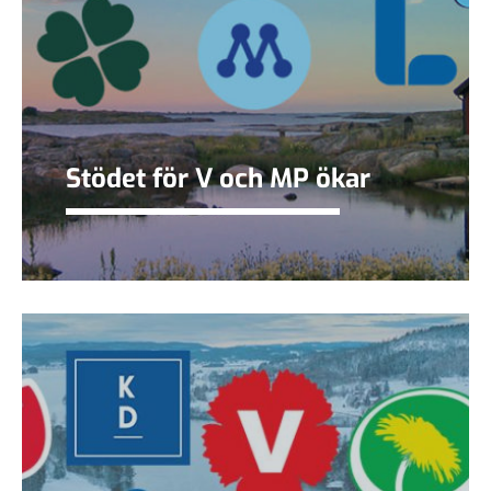
Stödet för V och MP ökar