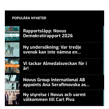
POPULÄRA NYHETER
Rapportsläpp: Novus
Demokratirapport 2026
#457a7b
Ny undersökning: Var tredje
svensk kan inte nämna en
#457a7b
levande konstnär
Vi tackar Almedalsveckan för i
år!
#457a7b
Novus Group International AB
appoints Ana Serafimovska as
new CEO
Ny styrelse i Novus och varmt
välkommen till Carl Piva
#457a7b