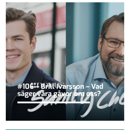
#106 – Brill Ivarsson – Vad
säger våra gåvor om oss?