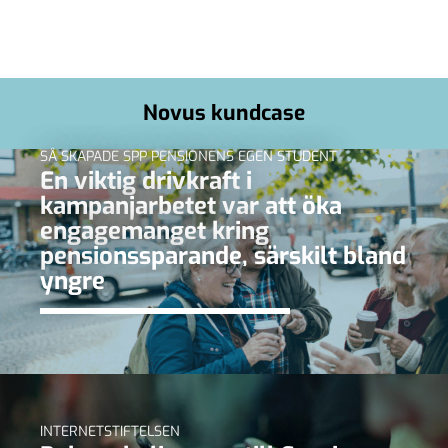
Novus kundcase
SÅ SKAPADE SPP PENSIONENS EGEN STUDENT
En viktig drivkraft i
kampanjarbetet var att öka
engagemanget kring
pensionssparande, särskilt bland
yngre
INTERNETSTIFTELSEN