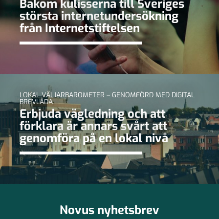
Bakom kulisserna till Sveriges
största internetundersökning
från Internetstiftelsen
LOKAL VÄLJARBAROMETER – GENOMFÖRD MED DIGITAL
BREVLÅDA
Erbjuda vägledning och att
förklara är annars svårt att
genomföra på en lokal nivå
Novus nyhetsbrev