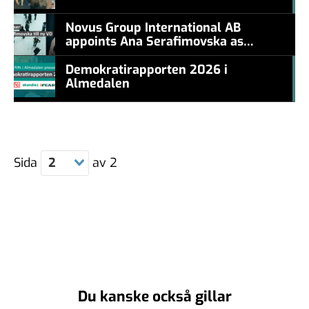
#457a7b
Novus Group International AB
appoints Ana Serafimovska as
new CEO
Demokratirapporten 2026 i
Almedalen
#457a7b
Sida
2
av
2
Du kanske också gillar