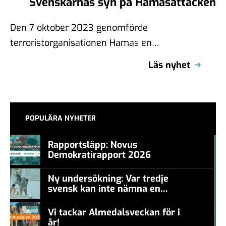
Svenskarnas syn på Hamasattacken
Den 7 oktober 2023 genomförde
terroristorganisationen Hamas en
terrorattack mot Israel. Sedan dess har
Läs nyhet
säkerhetsläget i Israel och Palestina allvarligt
…
POPULÄRA NYHETER
Rapportsläpp: Novus
Demokratirapport 2026
#457a7b
Ny undersökning: Var tredje
svensk kan inte nämna en
#457a7b
levande konstnär
Vi tackar Almedalsveckan för i
år!