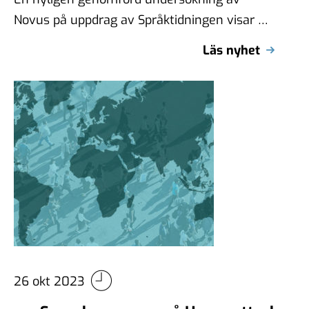
Novus på uppdrag av Språktidningen visar att
drygt sex av tio svenskar (63%) tycker att …
Läs nyhet
26 okt 2023