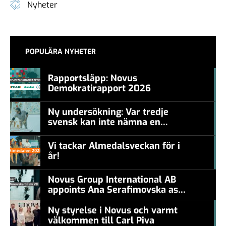
Nyheter
POPULÄRA NYHETER
Rapportsläpp: Novus
Demokratirapport 2026
#457a7b
Ny undersökning: Var tredje
svensk kan inte nämna en
#457a7b
levande konstnär
Vi tackar Almedalsveckan för i
år!
#457a7b
Novus Group International AB
appoints Ana Serafimovska as
new CEO
Ny styrelse i Novus och varmt
välkommen till Carl Piva