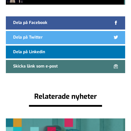
#457a7b
Dela på Facebook
Dela på Twitter
Dela på Linkedin
Skicka länk som e-post
Relaterade nyheter