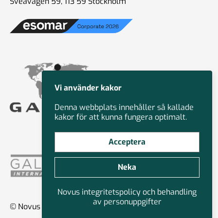
Sveavägen 59, 113 59 Stockholm
Vi använder kakor
Denna webbplats innehåller så kallade
kakor för att kunna fungera optimalt.
Acceptera
Neka
Novus integritetspolicy och behandling
av personuppgifter
© Novus Group International 2026