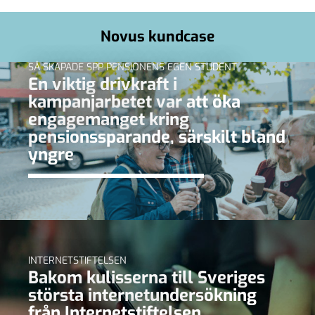
Novus kundcase
SÅ SKAPADE SPP PENSIONENS EGEN STUDENT
En viktig drivkraft i
kampanjarbetet var att öka
engagemanget kring
pensionssparande, särskilt bland
yngre
INTERNETSTIFTELSEN
Bakom kulisserna till Sveriges
största internetundersökning
från Internetstiftelsen