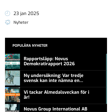
23 jan 2025
Nyheter
POPULÄRA NYHETER
Rapportsläpp: Novus
Demokratirapport 2026
#457a7b
Ny undersökning: Var tredje
svensk kan inte nämna en
#457a7b
levande konstnär
Vi tackar Almedalsveckan för i
år!
#457a7b
Novus Group International AB