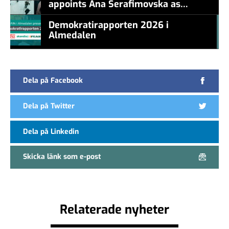
appoints Ana Serafimovska as
new CEO
Demokratirapporten 2026 i
Almedalen
#457a7b
Dela på Facebook
Dela på Twitter
Dela på Linkedin
Skicka länk som e-post
Relaterade nyheter