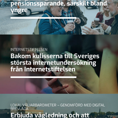
pensionssparande, särskilt bland
yngre
INTERNETSTIFTELSEN
Bakom kulisserna till Sveriges
största internetundersökning
från Internetstiftelsen
LOKAL VÄLJARBAROMETER – GENOMFÖRD MED DIGITAL
BREVLÅDA
Erbjuda vägledning och att