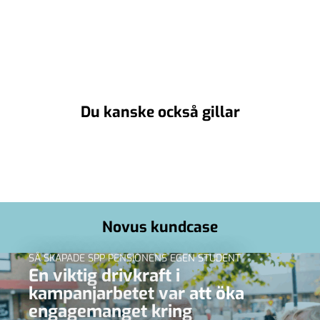
Du kanske också gillar
Novus kundcase
SÅ SKAPADE SPP PENSIONENS EGEN STUDENT
En viktig drivkraft i
kampanjarbetet var att öka
engagemanget kring