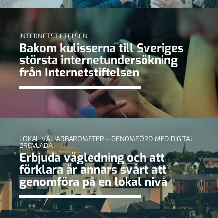
INTERNETSTIFTELSEN
Bakom kulisserna till Sveriges
största internetundersökning
från Internetstiftelsen
LOKAL VÄLJARBAROMETER – GENOMFÖRD MED DIGITAL
BREVLÅDA
Erbjuda vägledning och att
förklara är annars svårt att
genomföra på en lokal nivå