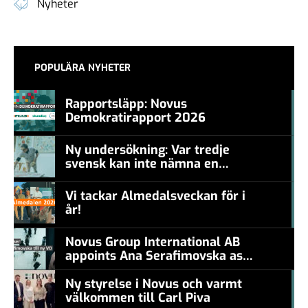
Nyheter
POPULÄRA NYHETER
Rapportsläpp: Novus
Demokratirapport 2026
#457a7b
Ny undersökning: Var tredje
svensk kan inte nämna en
#457a7b
levande konstnär
Vi tackar Almedalsveckan för i
år!
#457a7b
Novus Group International AB
appoints Ana Serafimovska as
new CEO
Ny styrelse i Novus och varmt
välkommen till Carl Piva