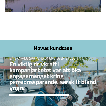
Novus kundcase
SÅ SKAPADE SPP PENSIONENS EGEN STUDENT
En viktig drivkraft i
kampanjarbetet var att öka
engagemanget kring
pensionssparande, särskilt bland
yngre