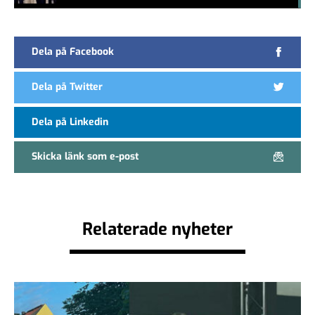
#457a7b
Dela på Facebook
Dela på Twitter
Dela på Linkedin
Skicka länk som e-post
Relaterade nyheter