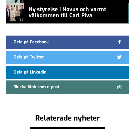
new CEO
Ny styrelse i Novus och varmt
välkommen till Carl Piva
#457a7b
Dela på Facebook
Dela på Twitter
Dela på Linkedin
Skicka länk som e-post
Relaterade nyheter