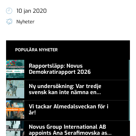
10 jan 2020
Nyheter
POPULÄRA NYHETER
Rapportsläpp: Novus
Demokratirapport 2026
#457a7b
Ny undersökning: Var tredje
svensk kan inte nämna en
#457a7b
levande konstnär
Vi tackar Almedalsveckan för i
år!
#457a7b
Novus Group International AB
appoints Ana Serafimovska as