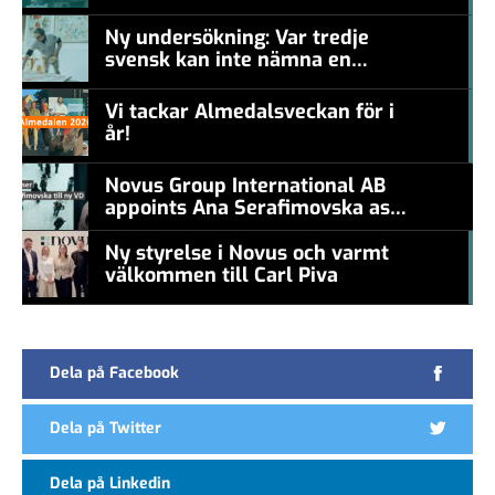
#457a7b
Ny undersökning: Var tredje
svensk kan inte nämna en
#457a7b
levande konstnär
Vi tackar Almedalsveckan för i
år!
#457a7b
Novus Group International AB
appoints Ana Serafimovska as
new CEO
Ny styrelse i Novus och varmt
välkommen till Carl Piva
#457a7b
Dela på Facebook
Dela på Twitter
Dela på Linkedin