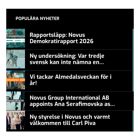
POPULÄRA NYHETER
Rapportsläpp: Novus
Demokratirapport 2026
#457a7b
Ny undersökning: Var tredje
svensk kan inte nämna en
#457a7b
levande konstnär
Vi tackar Almedalsveckan för i
år!
#457a7b
Novus Group International AB
appoints Ana Serafimovska as
new CEO
Ny styrelse i Novus och varmt
välkommen till Carl Piva
#457a7b