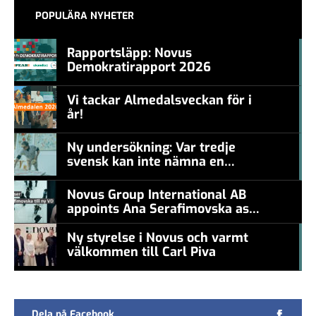
POPULÄRA NYHETER
Rapportsläpp: Novus
Demokratirapport 2026
#457a7b
Vi tackar Almedalsveckan för i
år!
#457a7b
Ny undersökning: Var tredje
svensk kan inte nämna en
#457a7b
levande konstnär
Novus Group International AB
appoints Ana Serafimovska as
new CEO
Ny styrelse i Novus och varmt
välkommen till Carl Piva
#457a7b
Dela på Facebook