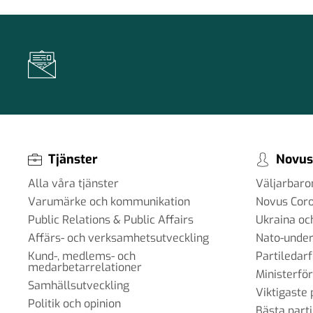
Tjänster
Novus
Alla våra tjänster
Väljarbar
Varumärke och kommunikation
Novus Cor
Public Relations & Public Affairs
Ukraina oc
Affärs- och verksamhetsutveckling
Nato-under
Kund-, medlems- och
Partiledar
medarbetarrelationer
Ministerfö
Samhällsutveckling
Viktigaste 
Politik och opinion
Bästa parti