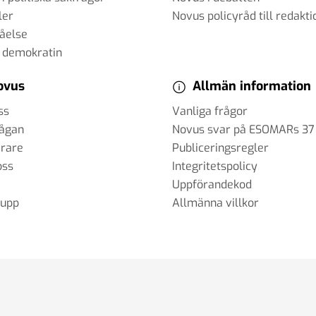
ler
Novus policyråd till redakti
tåelse
 demokratin
ovus
Allmän information
ss
Vanliga frågor
rågan
Novus svar på ESOMARs 37
erare
Publiceringsregler
oss
Integritetspolicy
Uppförandekod
rupp
Allmänna villkor