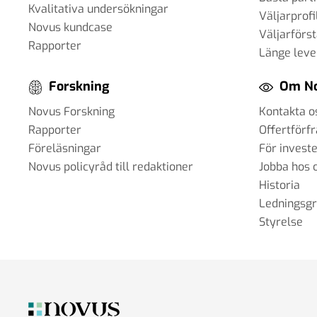
Kvalitativa undersökningar
Väljarprofi
Novus kundcase
Väljarförs
Rapporter
Länge leve
Forskning
Om N
Novus Forskning
Kontakta o
Rapporter
Offertförf
Föreläsningar
För invest
Novus policyråd till redaktioner
Jobba hos 
Historia
Ledningsg
Styrelse