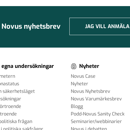
Novus nyhetsbrev
JAG VILL ANMÄLA
 egna undersökningar
Nyheter
ometern
Novus Case
onastatus
Nyheter
h säkerhetsläget
Novus Nyhetsbrev
sökningar
Novus Varumärkesbrev
förtroende
Blogg
rtroende
Podd-Novus Sanity Check
politiska frågan
Seminarier/webbinarier
 i politiska sakfrågor
Novus i debatten