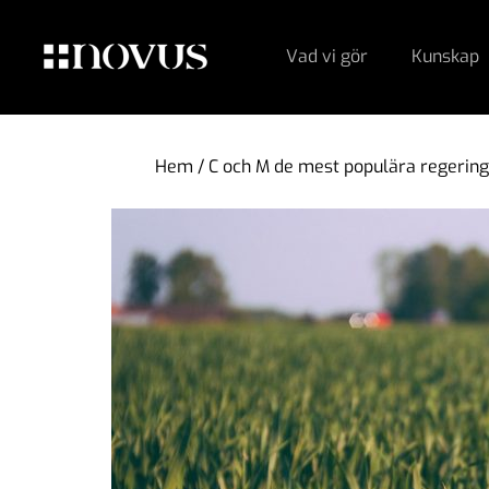
Vad vi gör
Kunskap
Hem
/
C och M de mest populära regering