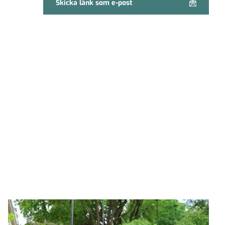
Skicka länk som e-post