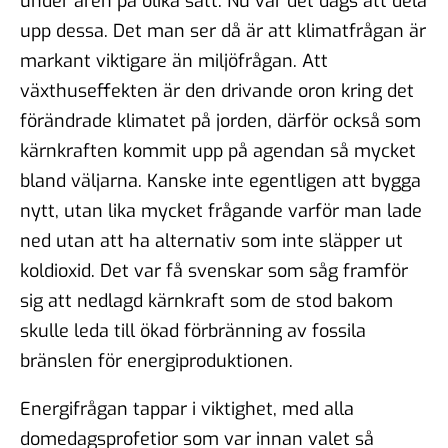
under åren på olika sätt. Nu var det dags att dela
upp dessa. Det man ser då är att klimatfrågan är
markant viktigare än miljöfrågan. Att
växthuseffekten är den drivande oron kring det
förändrade klimatet på jorden, därför också som
kärnkraften kommit upp på agendan så mycket
bland väljarna. Kanske inte egentligen att bygga
nytt, utan lika mycket frågande varför man lade
ned utan att ha alternativ som inte släpper ut
koldioxid. Det var få svenskar som såg framför
sig att nedlagd kärnkraft som de stod bakom
skulle leda till ökad förbränning av fossila
bränslen för energiproduktionen.
Energifrågan tappar i viktighet, med alla
domedagsprofetior som var innan valet så