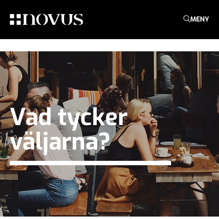
MENY
Vad tycker
väljarna?