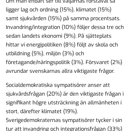
Om man enbart ser till väljarnas förstaval så
ligger lag och ordning (15%), klimatet (15%)
samt sjukvården (15%) på samma procentsats.
Invandring/integration (10%) följer dessa tre och
sedan landets ekonomi (9%). På sjätteplats
hittar vi energipolitiken (8%) följt av skola och
utbildning (5%), miljön (3%) och
företagande/näringspolitik (3%). Försvaret (2%)
avrundar svenskarnas allra viktigaste frågor.
Socialdemokratiska sympatisörer anser att
sjukvårdsfrågan (20%) är den viktigaste frågan i
signifikant högre utsträckning än allmänheten i
stort, därefter klimatet (19%).
Sverigedemokraternas sympatisörer tycker i sin
tur att invandring och integrationsfrågan (33%)