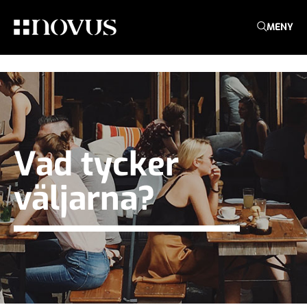
MENY
Vad tycker
väljarna?