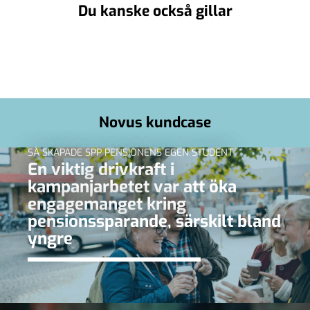
Du kanske också gillar
Novus kundcase
SÅ SKAPADE SPP PENSIONENS EGEN STUDENT
En viktig drivkraft i
kampanjarbetet var att öka
engagemanget kring
pensionssparande, särskilt bland
yngre