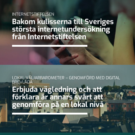
INTERNETSTIFTELSEN
Bakom kulisserna till Sveriges
största internetundersökning
från Internetstiftelsen
LOKAL VÄLJARBAROMETER – GENOMFÖRD MED DIGITAL
BREVLÅDA
Erbjuda vägledning och att
förklara är annars svårt att
genomföra på en lokal nivå